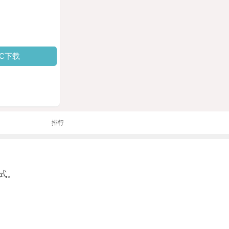
PC下载
排行
式。