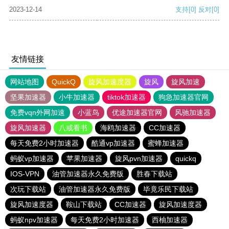
2023-12-14
支持
[0]
反对
[0]
友情链接
网站地图
QuickQ
旋风加速度器
旋风
旋风加速
坚果加速器
小牛加速器
tiktok加速器
狗急加速器官网
免费vqn外网加速
小蓝鸟
优途加速器官网
风驰加速器
旋风加速器
八戒看书
海鸥加速器
CC加速器
每天免费2小时加速器
酷通vp加速器
蜜蜂加速器
蚂蚁vp加速器
苹果加速器
旋风pvn加速器
quickq
IOS-VPN
油管加速器永久免费版
胜春下载站
次玩下载站
油管加速器永久免费版
毕竟乐民下载站
旋风加速度器
鞍山下载站
CC加速器
旋风加速度器
蚂蚁npv加速器
每天免费2小时加速器
西柚加速器