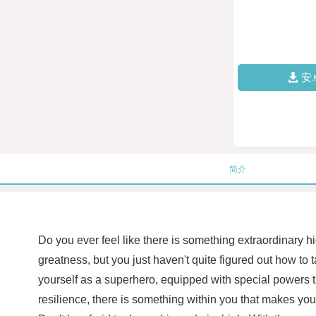
安
简介
Do you ever feel like there is something extraordinary
greatness, but you just haven't quite figured out how to t
yourself as a superhero, equipped with special powers t
resilience, there is something within you that makes yo