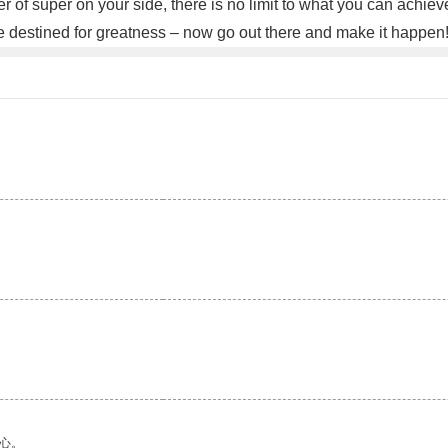
of super on your side, there is no limit to what you can achieve. 
re destined for greatness – now go out there and make it happen
。
心。