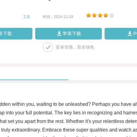
工具
|
时间：2024-12-28
|
卓下载
苹果下载
安卓市场，安全绿色
 hidden within you, waiting to be unleashed? Perhaps you have 
ap into your full potential. The key lies in recognizing and harne
hat set you apart from the rest. Whether it's your relentless de
u truly extraordinary. Embrace these super qualities and watch 