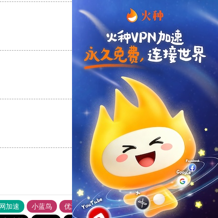
支持
[0]
反对
[0]
支持
[0]
反对
[0]
支持
[0]
反对
[0]
外网加速
小蓝鸟
优途加速器官网
风驰加速器
旋风加速器