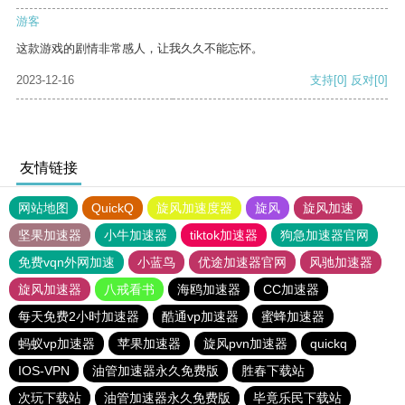
游客
这款游戏的剧情非常感人，让我久久不能忘怀。
2023-12-16
支持
[0]
反对
[0]
友情链接
网站地图
QuickQ
旋风加速度器
旋风
旋风加速
坚果加速器
小牛加速器
tiktok加速器
狗急加速器官网
免费vqn外网加速
小蓝鸟
优途加速器官网
风驰加速器
旋风加速器
八戒看书
海鸥加速器
CC加速器
每天免费2小时加速器
酷通vp加速器
蜜蜂加速器
蚂蚁vp加速器
苹果加速器
旋风pvn加速器
quickq
IOS-VPN
油管加速器永久免费版
胜春下载站
次玩下载站
油管加速器永久免费版
毕竟乐民下载站