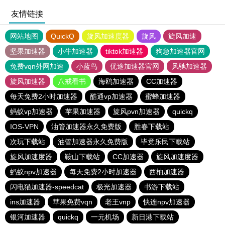
友情链接
网站地图
QuickQ
旋风加速度器
旋风
旋风加速
坚果加速器
小牛加速器
tiktok加速器
狗急加速器官网
免费vqn外网加速
小蓝鸟
优途加速器官网
风驰加速器
旋风加速器
八戒看书
海鸥加速器
CC加速器
每天免费2小时加速器
酷通vp加速器
蜜蜂加速器
蚂蚁vp加速器
苹果加速器
旋风pvn加速器
quickq
IOS-VPN
油管加速器永久免费版
胜春下载站
次玩下载站
油管加速器永久免费版
毕竟乐民下载站
旋风加速度器
鞍山下载站
CC加速器
旋风加速度器
蚂蚁npv加速器
每天免费2小时加速器
西柚加速器
闪电猫加速器-speedcat
极光加速器
书游下载站
ins加速器
苹果免费vqn
老王vnp
快连npv加速器
银河加速器
quickq
一元机场
新日港下载站