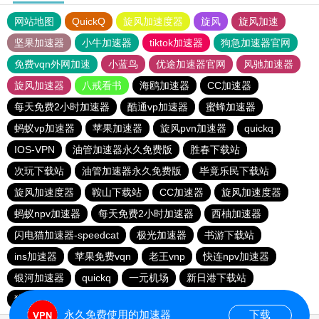
网站地图
QuickQ
旋风加速度器
旋风
旋风加速
坚果加速器
小牛加速器
tiktok加速器
狗急加速器官网
免费vqn外网加速
小蓝鸟
优途加速器官网
风驰加速器
旋风加速器
八戒看书
海鸥加速器
CC加速器
每天免费2小时加速器
酷通vp加速器
蜜蜂加速器
蚂蚁vp加速器
苹果加速器
旋风pvn加速器
quickq
IOS-VPN
油管加速器永久免费版
胜春下载站
次玩下载站
油管加速器永久免费版
毕竟乐民下载站
旋风加速度器
鞍山下载站
CC加速器
旋风加速度器
蚂蚁npv加速器
每天免费2小时加速器
西柚加速器
闪电猫加速器-speedcat
极光加速器
书游下载站
ins加速器
苹果免费vqn
老王vnp
快连npv加速器
银河加速器
quickq
一元机场
新日港下载站
猎豹加速器
永久免费使用的加速器
下载