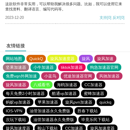
这款软件非常实用，可以帮助我解决很多问题。比如，我可以使用它来
查找资料、翻译语言、编写代码等。
2023-12-20
支持
[0]
反对
[0]
友情链接
网站地图
QuickQ
旋风加速度器
旋风
旋风加速
坚果加速器
小牛加速器
tiktok加速器
狗急加速器官网
免费vqn外网加速
小蓝鸟
优途加速器官网
风驰加速器
旋风加速器
八戒看书
海鸥加速器
CC加速器
每天免费2小时加速器
酷通vp加速器
蜜蜂加速器
蚂蚁vp加速器
苹果加速器
旋风pvn加速器
quickq
IOS-VPN
油管加速器永久免费版
胜春下载站
次玩下载站
油管加速器永久免费版
毕竟乐民下载站
旋风加速度器
鞍山下载站
CC加速器
旋风加速度器