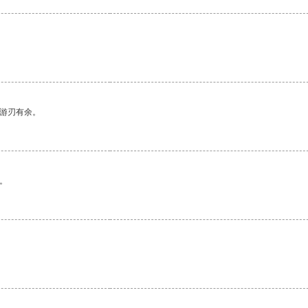
中游刃有余。
。