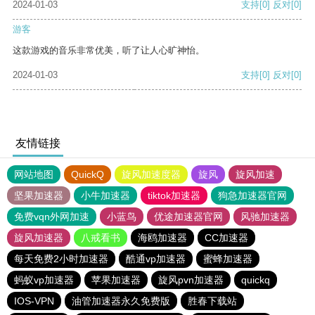
2024-01-03
支持
[0]
反对
[0]
游客
这款游戏的音乐非常优美，听了让人心旷神怡。
2024-01-03
支持
[0]
反对
[0]
友情链接
网站地图
QuickQ
旋风加速度器
旋风
旋风加速
坚果加速器
小牛加速器
tiktok加速器
狗急加速器官网
免费vqn外网加速
小蓝鸟
优途加速器官网
风驰加速器
旋风加速器
八戒看书
海鸥加速器
CC加速器
每天免费2小时加速器
酷通vp加速器
蜜蜂加速器
蚂蚁vp加速器
苹果加速器
旋风pvn加速器
quickq
IOS-VPN
油管加速器永久免费版
胜春下载站