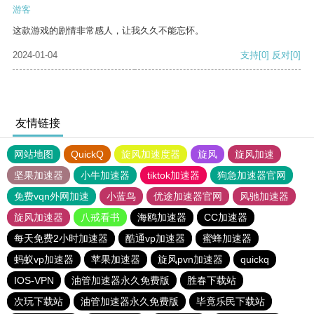
游客
这款游戏的剧情非常感人，让我久久不能忘怀。
2024-01-04
支持
[0]
反对
[0]
友情链接
网站地图
QuickQ
旋风加速度器
旋风
旋风加速
坚果加速器
小牛加速器
tiktok加速器
狗急加速器官网
免费vqn外网加速
小蓝鸟
优途加速器官网
风驰加速器
旋风加速器
八戒看书
海鸥加速器
CC加速器
每天免费2小时加速器
酷通vp加速器
蜜蜂加速器
蚂蚁vp加速器
苹果加速器
旋风pvn加速器
quickq
IOS-VPN
油管加速器永久免费版
胜春下载站
次玩下载站
油管加速器永久免费版
毕竟乐民下载站