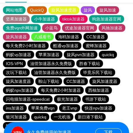
网站地图
QuickQ
旋风加速度器
旋风
旋风加速
坚果加速器
小牛加速器
tiktok加速器
狗急加速器官网
免费vqn外网加速
小蓝鸟
优途加速器官网
风驰加速器
旋风加速器
八戒看书
海鸥加速器
CC加速器
每天免费2小时加速器
酷通vp加速器
蜜蜂加速器
蚂蚁vp加速器
苹果加速器
旋风pvn加速器
quickq
IOS-VPN
油管加速器永久免费版
胜春下载站
次玩下载站
油管加速器永久免费版
毕竟乐民下载站
旋风加速度器
鞍山下载站
CC加速器
旋风加速度器
蚂蚁npv加速器
每天免费2小时加速器
西柚加速器
闪电猫加速器-speedcat
极光加速器
书游下载站
ins加速器
苹果免费vqn
老王vnp
快连npv加速器
银河加速器
quickq
一元机场
新日港下载站
猎豹加速器
永久免费使用的加速器
下载