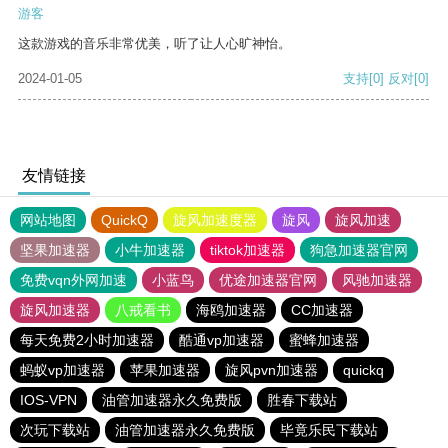
游客
这款游戏的音乐非常优美，听了让人心旷神怡。
2024-01-05
支持
[0]
反对
[0]
友情链接
网站地图
QuickQ
旋风加速度器
旋风
旋风加速
坚果加速器
小牛加速器
tiktok加速器
狗急加速器官网
免费vqn外网加速
小蓝鸟
优途加速器官网
风驰加速器
旋风加速器
八戒看书
海鸥加速器
CC加速器
每天免费2小时加速器
酷通vp加速器
蜜蜂加速器
蚂蚁vp加速器
苹果加速器
旋风pvn加速器
quickq
IOS-VPN
油管加速器永久免费版
胜春下载站
次玩下载站
油管加速器永久免费版
毕竟乐民下载站