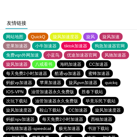
友情链接
网站地图
QuickQ
旋风加速度器
旋风
旋风加速
坚果加速器
小牛加速器
tiktok加速器
狗急加速器官网
免费vqn外网加速
小蓝鸟
优途加速器官网
风驰加速器
旋风加速器
八戒看书
海鸥加速器
CC加速器
每天免费2小时加速器
酷通vp加速器
蜜蜂加速器
蚂蚁vp加速器
苹果加速器
旋风pvn加速器
quickq
IOS-VPN
油管加速器永久免费版
胜春下载站
次玩下载站
油管加速器永久免费版
毕竟乐民下载站
旋风加速度器
鞍山下载站
CC加速器
旋风加速度器
蚂蚁npv加速器
每天免费2小时加速器
西柚加速器
闪电猫加速器-speedcat
极光加速器
书游下载站