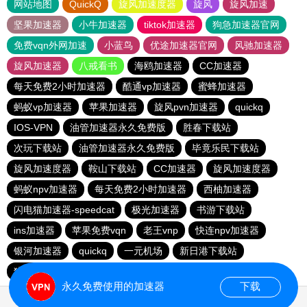
网站地图
QuickQ
旋风加速度器
旋风
旋风加速
坚果加速器
小牛加速器
tiktok加速器
狗急加速器官网
免费vqn外网加速
小蓝鸟
优途加速器官网
风驰加速器
旋风加速器
八戒看书
海鸥加速器
CC加速器
每天免费2小时加速器
酷通vp加速器
蜜蜂加速器
蚂蚁vp加速器
苹果加速器
旋风pvn加速器
quickq
IOS-VPN
油管加速器永久免费版
胜春下载站
次玩下载站
油管加速器永久免费版
毕竟乐民下载站
旋风加速度器
鞍山下载站
CC加速器
旋风加速度器
蚂蚁npv加速器
每天免费2小时加速器
西柚加速器
闪电猫加速器-speedcat
极光加速器
书游下载站
ins加速器
苹果免费vqn
老王vnp
快连npv加速器
银河加速器
quickq
一元机场
新日港下载站
猎豹加速器
永久免费使用的加速器
下载