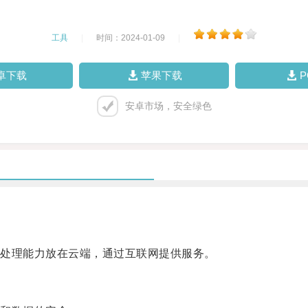
工具
|
时间：2024-01-09
|
卓下载
苹果下载
安卓市场，安全绿色
。
处理能力放在云端，通过互联网提供服务。