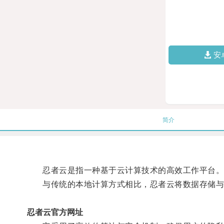
安
简介
忍者云是指一种基于云计算技术的高效工作平台
与传统的本地计算方式相比，忍者云将数据存储与
忍者云官方网址