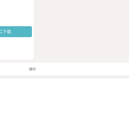
PC下载
排行