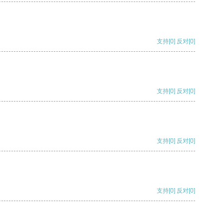
支持
[0]
反对
[0]
支持
[0]
反对
[0]
支持
[0]
反对
[0]
支持
[0]
反对
[0]