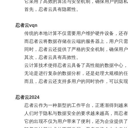
它采用了高效的算法与安全机制，确保用户的隐私
首先，忍者云具有隐匿性。
忍者云vqn
传统的本地计算不仅需要用户维护硬件设备，还存
而忍者云将数据存储在云端的服务器上，用户只需要
同时，忍者云还提供了严格的安全机制，确保用户
其次，忍者云具有高效性。
云计算技术使得忍者云具备了高性能的数据中心，
无论是进行复杂的数据分析，还是处理大规模的任
而且，忍者云还支持多用户的同时协作，可以实现
忍者云2024
忍者云作为一种新型的工作平台，正逐渐得到越来
人们对于隐私与数据安全的要求越来越高，而忍者
它的出现不仅为用户带来了便利，还为企业提供了