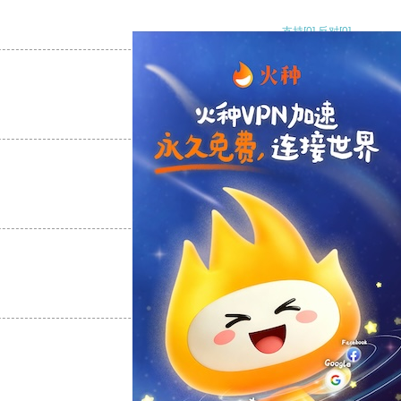
支持
[0]
反对
[0]
支持
[0]
反对
[0]
支持
[0]
反对
[0]
支持
[0]
反对
[0]