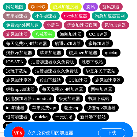
网站地图
QuickQ
旋风加速度器
旋风
旋风加速
坚果加速器
小牛加速器
tiktok加速器
狗急加速器官网
免费vqn外网加速
小蓝鸟
优途加速器官网
风驰加速器
旋风加速器
八戒看书
海鸥加速器
CC加速器
每天免费2小时加速器
酷通vp加速器
蜜蜂加速器
蚂蚁vp加速器
苹果加速器
旋风pvn加速器
quickq
IOS-VPN
油管加速器永久免费版
胜春下载站
次玩下载站
油管加速器永久免费版
毕竟乐民下载站
旋风加速度器
鞍山下载站
CC加速器
旋风加速度器
蚂蚁npv加速器
每天免费2小时加速器
西柚加速器
闪电猫加速器-speedcat
极光加速器
书游下载站
ins加速器
苹果免费vqn
老王vnp
快连npv加速器
银河加速器
quickq
一元机场
新日港下载站
猎豹加速器
永久免费使用的加速器
下载