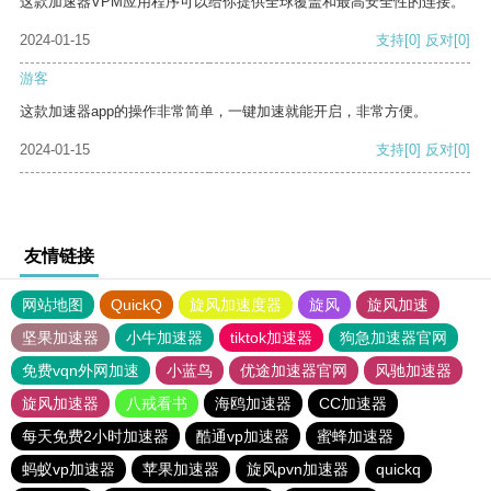
这款加速器VPM应用程序可以给你提供全球覆盖和最高安全性的连接。
2024-01-15
支持
[0]
反对
[0]
游客
这款加速器app的操作非常简单，一键加速就能开启，非常方便。
2024-01-15
支持
[0]
反对
[0]
友情链接
网站地图
QuickQ
旋风加速度器
旋风
旋风加速
坚果加速器
小牛加速器
tiktok加速器
狗急加速器官网
免费vqn外网加速
小蓝鸟
优途加速器官网
风驰加速器
旋风加速器
八戒看书
海鸥加速器
CC加速器
每天免费2小时加速器
酷通vp加速器
蜜蜂加速器
蚂蚁vp加速器
苹果加速器
旋风pvn加速器
quickq