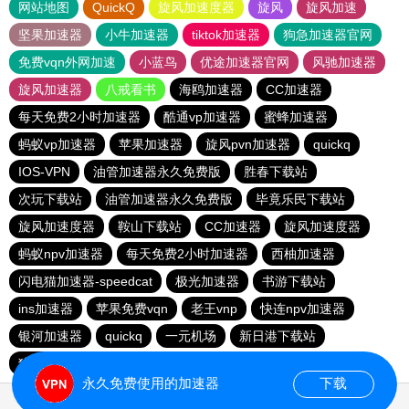
网站地图
QuickQ
旋风加速度器
旋风
旋风加速
坚果加速器
小牛加速器
tiktok加速器
狗急加速器官网
免费vqn外网加速
小蓝鸟
优途加速器官网
风驰加速器
旋风加速器
八戒看书
海鸥加速器
CC加速器
每天免费2小时加速器
酷通vp加速器
蜜蜂加速器
蚂蚁vp加速器
苹果加速器
旋风pvn加速器
quickq
IOS-VPN
油管加速器永久免费版
胜春下载站
次玩下载站
油管加速器永久免费版
毕竟乐民下载站
旋风加速度器
鞍山下载站
CC加速器
旋风加速度器
蚂蚁npv加速器
每天免费2小时加速器
西柚加速器
闪电猫加速器-speedcat
极光加速器
书游下载站
ins加速器
苹果免费vqn
老王vnp
快连npv加速器
银河加速器
quickq
一元机场
新日港下载站
猎豹加速器
永久免费使用的加速器
下载