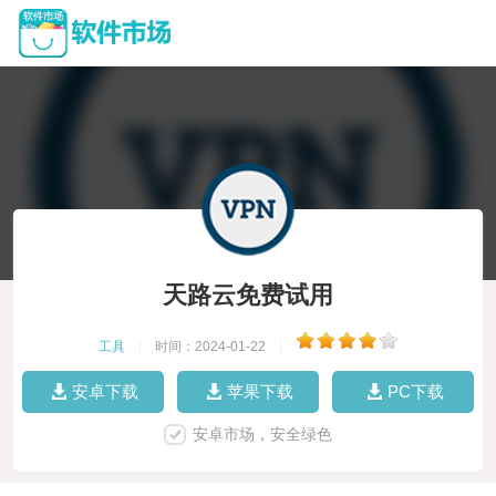
天路云免费试用
工具
|
时间：2024-01-22
|
安卓下载
苹果下载
PC下载
安卓市场，安全绿色