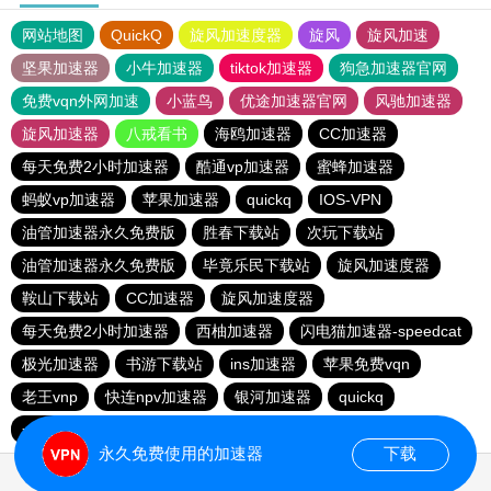
网站地图
QuickQ
旋风加速度器
旋风
旋风加速
坚果加速器
小牛加速器
tiktok加速器
狗急加速器官网
免费vqn外网加速
小蓝鸟
优途加速器官网
风驰加速器
旋风加速器
八戒看书
海鸥加速器
CC加速器
每天免费2小时加速器
酷通vp加速器
蜜蜂加速器
蚂蚁vp加速器
苹果加速器
quickq
IOS-VPN
油管加速器永久免费版
胜春下载站
次玩下载站
油管加速器永久免费版
毕竟乐民下载站
旋风加速度器
鞍山下载站
CC加速器
旋风加速度器
每天免费2小时加速器
西柚加速器
闪电猫加速器-speedcat
极光加速器
书游下载站
ins加速器
苹果免费vqn
老王vnp
快连npv加速器
银河加速器
quickq
一元机场
新日港下载站
猎豹加速器
永久免费使用的加速器
下载