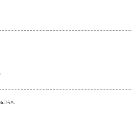
。
。
中游刃有余。