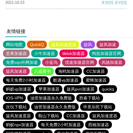
2021-10-23
支持
[0]
反对
[0]
友情链接
网站地图
QuickQ
旋风加速度器
旋风
旋风加速
坚果加速器
小牛加速器
tiktok加速器
狗急加速器官网
免费vqn外网加速
小蓝鸟
优途加速器官网
风驰加速器
旋风加速器
八戒看书
海鸥加速器
CC加速器
每天免费2小时加速器
酷通vp加速器
蜜蜂加速器
蚂蚁vp加速器
苹果加速器
旋风pvn加速器
quickq
IOS-VPN
油管加速器永久免费版
胜春下载站
次玩下载站
油管加速器永久免费版
毕竟乐民下载站
旋风加速度器
鞍山下载站
CC加速器
旋风加速度器
蚂蚁npv加速器
每天免费2小时加速器
西柚加速器