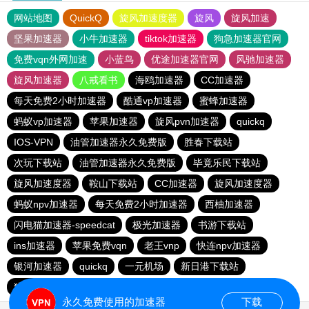
网站地图
QuickQ
旋风加速度器
旋风
旋风加速
坚果加速器
小牛加速器
tiktok加速器
狗急加速器官网
免费vqn外网加速
小蓝鸟
优途加速器官网
风驰加速器
旋风加速器
八戒看书
海鸥加速器
CC加速器
每天免费2小时加速器
酷通vp加速器
蜜蜂加速器
蚂蚁vp加速器
苹果加速器
旋风pvn加速器
quickq
IOS-VPN
油管加速器永久免费版
胜春下载站
次玩下载站
油管加速器永久免费版
毕竟乐民下载站
旋风加速度器
鞍山下载站
CC加速器
旋风加速度器
蚂蚁npv加速器
每天免费2小时加速器
西柚加速器
闪电猫加速器-speedcat
极光加速器
书游下载站
ins加速器
苹果免费vqn
老王vnp
快连npv加速器
银河加速器
quickq
一元机场
新日港下载站
猎豹加速器
永久免费使用的加速器
下载