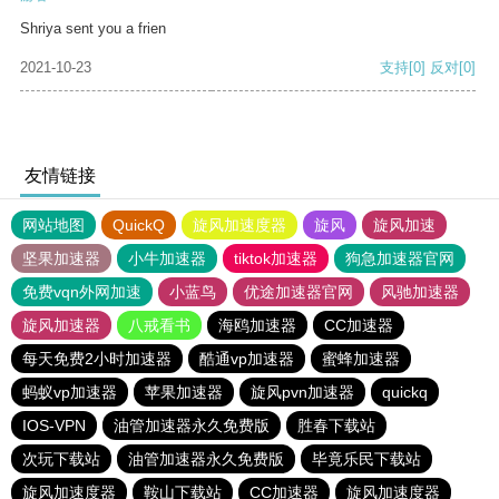
Shriya sent you a frien
2021-10-23
支持
[0]
反对
[0]
友情链接
网站地图
QuickQ
旋风加速度器
旋风
旋风加速
坚果加速器
小牛加速器
tiktok加速器
狗急加速器官网
免费vqn外网加速
小蓝鸟
优途加速器官网
风驰加速器
旋风加速器
八戒看书
海鸥加速器
CC加速器
每天免费2小时加速器
酷通vp加速器
蜜蜂加速器
蚂蚁vp加速器
苹果加速器
旋风pvn加速器
quickq
IOS-VPN
油管加速器永久免费版
胜春下载站
次玩下载站
油管加速器永久免费版
毕竟乐民下载站
旋风加速度器
鞍山下载站
CC加速器
旋风加速度器