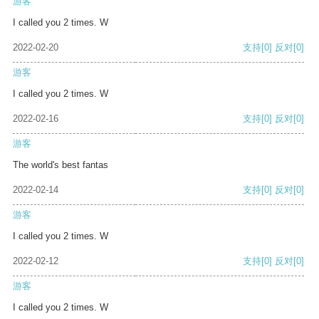
游客
I called you 2 times. W
2022-02-20
支持
[0]
反对
[0]
游客
I called you 2 times. W
2022-02-16
支持
[0]
反对
[0]
游客
The world's best fantas
2022-02-14
支持
[0]
反对
[0]
游客
I called you 2 times. W
2022-02-12
支持
[0]
反对
[0]
游客
I called you 2 times. W