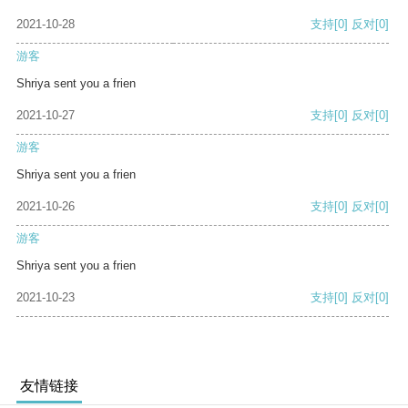
2021-10-28
支持
[0]
反对
[0]
游客
Shriya sent you a frien
2021-10-27
支持
[0]
反对
[0]
游客
Shriya sent you a frien
2021-10-26
支持
[0]
反对
[0]
游客
Shriya sent you a frien
2021-10-23
支持
[0]
反对
[0]
友情链接