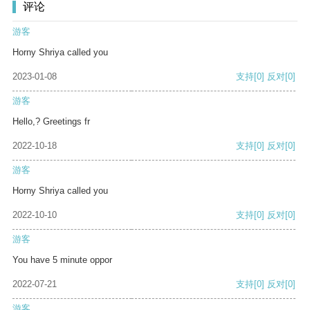
评论
游客
Horny Shriya called you
2023-01-08
支持
[0]
反对
[0]
游客
Hello,? Greetings fr
2022-10-18
支持
[0]
反对
[0]
游客
Horny Shriya called you
2022-10-10
支持
[0]
反对
[0]
游客
You have 5 minute oppor
2022-07-21
支持
[0]
反对
[0]
游客