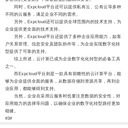
同时，Expcloud平台还可以提供私有云、公有云等多种
不同的云服务，满足企业不同的需求。
另外，Expcloud还可以提供全球范围内的技术支持，为
企业提供更全面的技术支持。
另外，Expcloud平台还提供了多种企业应用能力，如客
户关系管理、信息安全及团队协作等，为企业实现数字化转
型提供了可靠的支持。
综上所述，云计算已成为企业数字化化转型的必备工具
之一。
而Expcloud平台则是一款具有前瞻性的云计算平台，能
够为企业提供全面的服务，从数据存储到资源共享，再到企
业应用，都能够得到支持。
当然，企业在采用云服务时也要注意数据的安全性，对
应用能力的选择等问题，以确保企业的数字化转型路径更加
稳健。
#3#