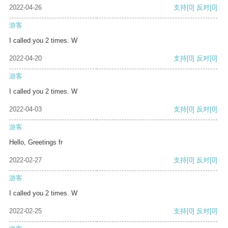
2022-04-26
支持
[0]
反对
[0]
游客
I called you 2 times. W
2022-04-20
支持
[0]
反对
[0]
游客
I called you 2 times. W
2022-04-03
支持
[0]
反对
[0]
游客
Hello, Greetings fr
2022-02-27
支持
[0]
反对
[0]
游客
I called you 2 times. W
2022-02-25
支持
[0]
反对
[0]