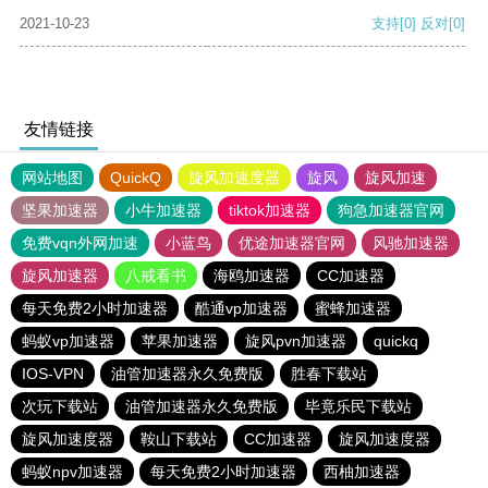
2021-10-23
支持
[0]
反对
[0]
友情链接
网站地图
QuickQ
旋风加速度器
旋风
旋风加速
坚果加速器
小牛加速器
tiktok加速器
狗急加速器官网
免费vqn外网加速
小蓝鸟
优途加速器官网
风驰加速器
旋风加速器
八戒看书
海鸥加速器
CC加速器
每天免费2小时加速器
酷通vp加速器
蜜蜂加速器
蚂蚁vp加速器
苹果加速器
旋风pvn加速器
quickq
IOS-VPN
油管加速器永久免费版
胜春下载站
次玩下载站
油管加速器永久免费版
毕竟乐民下载站
旋风加速度器
鞍山下载站
CC加速器
旋风加速度器
蚂蚁npv加速器
每天免费2小时加速器
西柚加速器