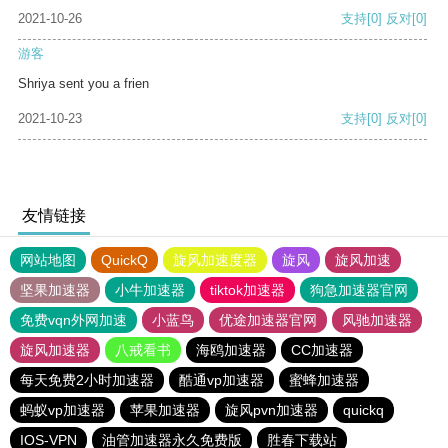
2021-10-26
支持
[0]
反对
[0]
游客
Shriya sent you a frien
2021-10-23
支持
[0]
反对
[0]
友情链接
网站地图
QuickQ
旋风加速度器
旋风
旋风加速
坚果加速器
小牛加速器
tiktok加速器
狗急加速器官网
免费vqn外网加速
小蓝鸟
优途加速器官网
风驰加速器
旋风加速器
八戒看书
海鸥加速器
CC加速器
每天免费2小时加速器
酷通vp加速器
蜜蜂加速器
蚂蚁vp加速器
苹果加速器
旋风pvn加速器
quickq
IOS-VPN
油管加速器永久免费版
胜春下载站