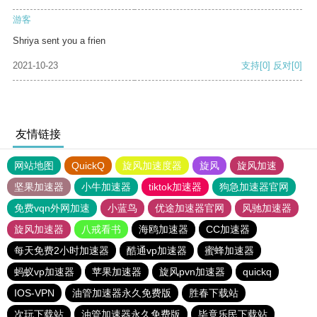
游客
Shriya sent you a frien
2021-10-23
支持
[0]
反对
[0]
友情链接
网站地图
QuickQ
旋风加速度器
旋风
旋风加速
坚果加速器
小牛加速器
tiktok加速器
狗急加速器官网
免费vqn外网加速
小蓝鸟
优途加速器官网
风驰加速器
旋风加速器
八戒看书
海鸥加速器
CC加速器
每天免费2小时加速器
酷通vp加速器
蜜蜂加速器
蚂蚁vp加速器
苹果加速器
旋风pvn加速器
quickq
IOS-VPN
油管加速器永久免费版
胜春下载站
次玩下载站
油管加速器永久免费版
毕竟乐民下载站