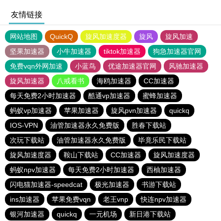
友情链接
网站地图
QuickQ
旋风加速度器
旋风
旋风加速
坚果加速器
小牛加速器
tiktok加速器
狗急加速器官网
免费vqn外网加速
小蓝鸟
优途加速器官网
风驰加速器
旋风加速器
八戒看书
海鸥加速器
CC加速器
每天免费2小时加速器
酷通vp加速器
蜜蜂加速器
蚂蚁vp加速器
苹果加速器
旋风pvn加速器
quickq
IOS-VPN
油管加速器永久免费版
胜春下载站
次玩下载站
油管加速器永久免费版
毕竟乐民下载站
旋风加速度器
鞍山下载站
CC加速器
旋风加速度器
蚂蚁npv加速器
每天免费2小时加速器
西柚加速器
闪电猫加速器-speedcat
极光加速器
书游下载站
ins加速器
苹果免费vqn
老王vnp
快连npv加速器
银河加速器
quickq
一元机场
新日港下载站