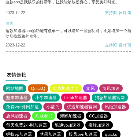
这款app是我娱乐的好帮手，让我能够放松身心，享受美好时光。
2023-12-22
支持
[0]
反对
[0]
游客
这款加速器app的功能有点单一，可以增加一些新功能，比如增加一个自
动切换线路的功能。
2023-12-22
支持
[0]
反对
[0]
友情链接
网站地图
QuickQ
旋风加速度器
旋风
旋风加速
坚果加速器
小牛加速器
tiktok加速器
狗急加速器官网
免费vqn外网加速
小蓝鸟
优途加速器官网
风驰加速器
旋风加速器
八戒看书
海鸥加速器
CC加速器
每天免费2小时加速器
酷通vp加速器
蜜蜂加速器
蚂蚁vp加速器
苹果加速器
旋风pvn加速器
quickq