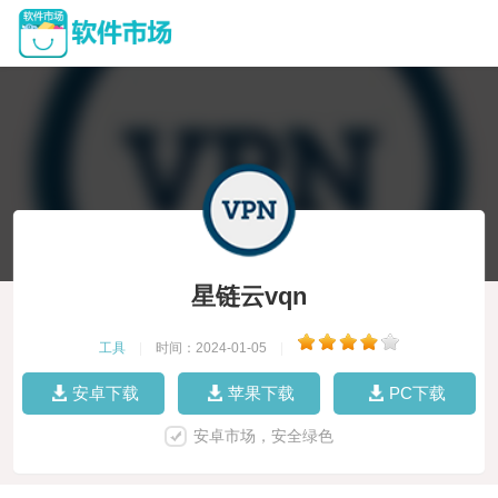
星链云vqn
工具
|
时间：2024-01-05
|
安卓下载
苹果下载
PC下载
安卓市场，安全绿色