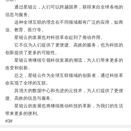
通过星链云，人们可以跨越国界，获得来自全球各地的
信息与服务。
这种全球互联的理念在不同领域都有广泛的应用，如商
业、教育、医疗等。
星链云的发展也对科技革命起到了推动作用。
它不仅为人们提供了更便捷、高效的服务，也为科技的
创新提供了更多的可能性。
星链云将继续引领科技发展的潮流，为人们带来更多的
改变和创新。
总之，星链云作为全球互联领域的创新者，通过科技革
命实现了全球的互联。
其强大的数据中心和先进的云技术，为人们提供了更便
捷、高效的信息与服务。
星链云的发展也将继续推动科技的革新，为我们的生活
带来更多的便利。
#3#