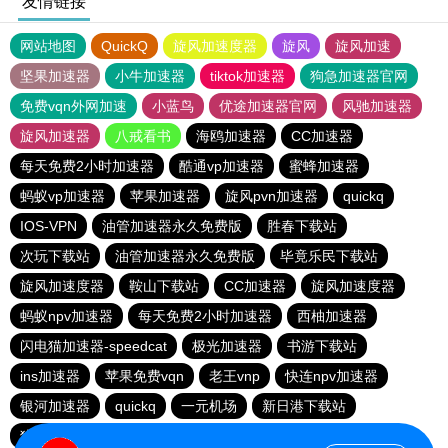
友情链接
网站地图
QuickQ
旋风加速度器
旋风
旋风加速
坚果加速器
小牛加速器
tiktok加速器
狗急加速器官网
免费vqn外网加速
小蓝鸟
优途加速器官网
风驰加速器
旋风加速器
八戒看书
海鸥加速器
CC加速器
每天免费2小时加速器
酷通vp加速器
蜜蜂加速器
蚂蚁vp加速器
苹果加速器
旋风pvn加速器
quickq
IOS-VPN
油管加速器永久免费版
胜春下载站
次玩下载站
油管加速器永久免费版
毕竟乐民下载站
旋风加速度器
鞍山下载站
CC加速器
旋风加速度器
蚂蚁npv加速器
每天免费2小时加速器
西柚加速器
闪电猫加速器-speedcat
极光加速器
书游下载站
ins加速器
苹果免费vqn
老王vnp
快连npv加速器
银河加速器
quickq
一元机场
新日港下载站
猎豹加速器