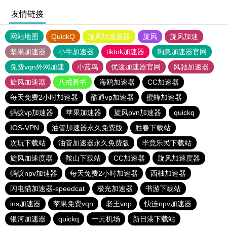
友情链接
网站地图
QuickQ
旋风加速度器
旋风
旋风加速
坚果加速器
小牛加速器
tiktok加速器
狗急加速器官网
免费vqn外网加速
小蓝鸟
优途加速器官网
风驰加速器
旋风加速器
八戒看书
海鸥加速器
CC加速器
每天免费2小时加速器
酷通vp加速器
蜜蜂加速器
蚂蚁vp加速器
苹果加速器
旋风pvn加速器
quickq
IOS-VPN
油管加速器永久免费版
胜春下载站
次玩下载站
油管加速器永久免费版
毕竟乐民下载站
旋风加速度器
鞍山下载站
CC加速器
旋风加速度器
蚂蚁npv加速器
每天免费2小时加速器
西柚加速器
闪电猫加速器-speedcat
极光加速器
书游下载站
ins加速器
苹果免费vqn
老王vnp
快连npv加速器
银河加速器
quickq
一元机场
新日港下载站