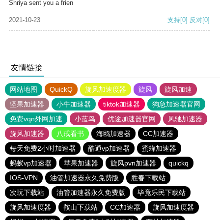
Shriya sent you a frien
2021-10-23
支持
[0]
反对
[0]
友情链接
网站地图
QuickQ
旋风加速度器
旋风
旋风加速
坚果加速器
小牛加速器
tiktok加速器
狗急加速器官网
免费vqn外网加速
小蓝鸟
优途加速器官网
风驰加速器
旋风加速器
八戒看书
海鸥加速器
CC加速器
每天免费2小时加速器
酷通vp加速器
蜜蜂加速器
蚂蚁vp加速器
苹果加速器
旋风pvn加速器
quickq
IOS-VPN
油管加速器永久免费版
胜春下载站
次玩下载站
油管加速器永久免费版
毕竟乐民下载站
旋风加速度器
鞍山下载站
CC加速器
旋风加速度器