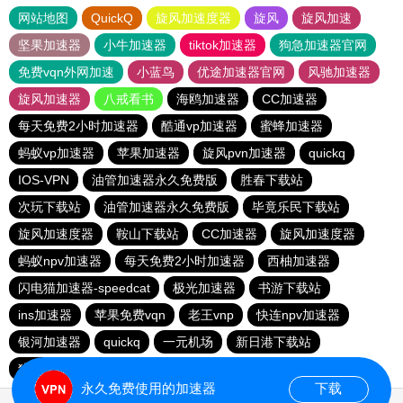
网站地图
QuickQ
旋风加速度器
旋风
旋风加速
坚果加速器
小牛加速器
tiktok加速器
狗急加速器官网
免费vqn外网加速
小蓝鸟
优途加速器官网
风驰加速器
旋风加速器
八戒看书
海鸥加速器
CC加速器
每天免费2小时加速器
酷通vp加速器
蜜蜂加速器
蚂蚁vp加速器
苹果加速器
旋风pvn加速器
quickq
IOS-VPN
油管加速器永久免费版
胜春下载站
次玩下载站
油管加速器永久免费版
毕竟乐民下载站
旋风加速度器
鞍山下载站
CC加速器
旋风加速度器
蚂蚁npv加速器
每天免费2小时加速器
西柚加速器
闪电猫加速器-speedcat
极光加速器
书游下载站
ins加速器
苹果免费vqn
老王vnp
快连npv加速器
银河加速器
quickq
一元机场
新日港下载站
猎豹加速器
永久免费使用的加速器
下载