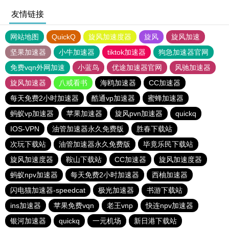
友情链接
网站地图
QuickQ
旋风加速度器
旋风
旋风加速
坚果加速器
小牛加速器
tiktok加速器
狗急加速器官网
免费vqn外网加速
小蓝鸟
优途加速器官网
风驰加速器
旋风加速器
八戒看书
海鸥加速器
CC加速器
每天免费2小时加速器
酷通vp加速器
蜜蜂加速器
蚂蚁vp加速器
苹果加速器
旋风pvn加速器
quickq
IOS-VPN
油管加速器永久免费版
胜春下载站
次玩下载站
油管加速器永久免费版
毕竟乐民下载站
旋风加速度器
鞍山下载站
CC加速器
旋风加速度器
蚂蚁npv加速器
每天免费2小时加速器
西柚加速器
闪电猫加速器-speedcat
极光加速器
书游下载站
ins加速器
苹果免费vqn
老王vnp
快连npv加速器
银河加速器
quickq
一元机场
新日港下载站