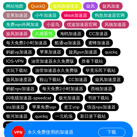
网站地图
QuickQ
旋风加速度器
旋风
旋风加速
坚果加速器
小牛加速器
tiktok加速器
狗急加速器官网
免费vqn外网加速
小蓝鸟
优途加速器官网
风驰加速器
旋风加速器
八戒看书
海鸥加速器
CC加速器
每天免费2小时加速器
酷通vp加速器
蜜蜂加速器
蚂蚁vp加速器
苹果加速器
旋风pvn加速器
quickq
IOS-VPN
油管加速器永久免费版
胜春下载站
次玩下载站
油管加速器永久免费版
毕竟乐民下载站
旋风加速度器
鞍山下载站
CC加速器
旋风加速度器
蚂蚁npv加速器
每天免费2小时加速器
西柚加速器
闪电猫加速器-speedcat
极光加速器
书游下载站
ins加速器
苹果免费vqn
老王vnp
快连npv加速器
银河加速器
quickq
一元机场
新日港下载站
猎豹加速器
永久免费使用的加速器
下载