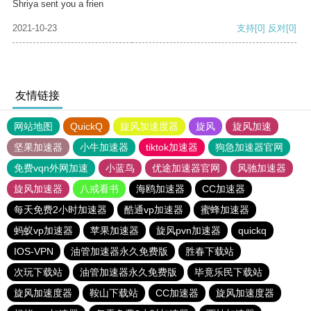
Shriya sent you a frien
2021-10-23
支持
[0]
反对
[0]
友情链接
网站地图
QuickQ
旋风加速度器
旋风
旋风加速
坚果加速器
小牛加速器
tiktok加速器
狗急加速器官网
免费vqn外网加速
小蓝鸟
优途加速器官网
风驰加速器
旋风加速器
八戒看书
海鸥加速器
CC加速器
每天免费2小时加速器
酷通vp加速器
蜜蜂加速器
蚂蚁vp加速器
苹果加速器
旋风pvn加速器
quickq
IOS-VPN
油管加速器永久免费版
胜春下载站
次玩下载站
油管加速器永久免费版
毕竟乐民下载站
旋风加速度器
鞍山下载站
CC加速器
旋风加速度器