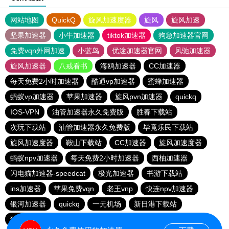
网站地图
QuickQ
旋风加速度器
旋风
旋风加速
坚果加速器
小牛加速器
tiktok加速器
狗急加速器官网
免费vqn外网加速
小蓝鸟
优途加速器官网
风驰加速器
旋风加速器
八戒看书
海鸥加速器
CC加速器
每天免费2小时加速器
酷通vp加速器
蜜蜂加速器
蚂蚁vp加速器
苹果加速器
旋风pvn加速器
quickq
IOS-VPN
油管加速器永久免费版
胜春下载站
次玩下载站
油管加速器永久免费版
毕竟乐民下载站
旋风加速度器
鞍山下载站
CC加速器
旋风加速度器
蚂蚁npv加速器
每天免费2小时加速器
西柚加速器
闪电猫加速器-speedcat
极光加速器
书游下载站
ins加速器
苹果免费vqn
老王vnp
快连npv加速器
银河加速器
quickq
一元机场
新日港下载站
猎豹加速器