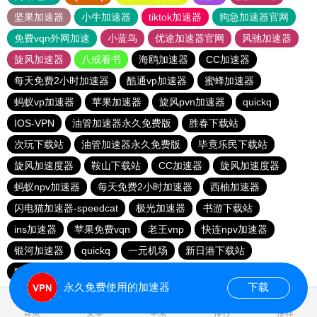
坚果加速器
小牛加速器
tiktok加速器
狗急加速器官网
免费vqn外网加速
小蓝鸟
优途加速器官网
风驰加速器
旋风加速器
八戒看书
海鸥加速器
CC加速器
每天免费2小时加速器
酷通vp加速器
蜜蜂加速器
蚂蚁vp加速器
苹果加速器
旋风pvn加速器
quickq
IOS-VPN
油管加速器永久免费版
胜春下载站
次玩下载站
油管加速器永久免费版
毕竟乐民下载站
旋风加速度器
鞍山下载站
CC加速器
旋风加速度器
蚂蚁npv加速器
每天免费2小时加速器
西柚加速器
闪电猫加速器-speedcat
极光加速器
书游下载站
ins加速器
苹果免费vqn
老王vnp
快连npv加速器
银河加速器
quickq
一元机场
新日港下载站
猎豹加速器
永久免费使用的加速器
下载
首页
安卓
苹果
排行
推荐