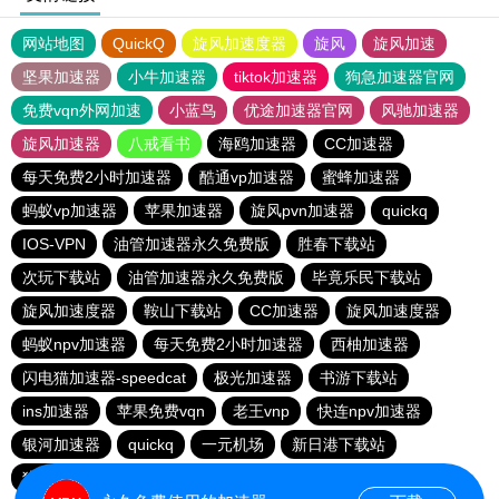
网站地图
QuickQ
旋风加速度器
旋风
旋风加速
坚果加速器
小牛加速器
tiktok加速器
狗急加速器官网
免费vqn外网加速
小蓝鸟
优途加速器官网
风驰加速器
旋风加速器
八戒看书
海鸥加速器
CC加速器
每天免费2小时加速器
酷通vp加速器
蜜蜂加速器
蚂蚁vp加速器
苹果加速器
旋风pvn加速器
quickq
IOS-VPN
油管加速器永久免费版
胜春下载站
次玩下载站
油管加速器永久免费版
毕竟乐民下载站
旋风加速度器
鞍山下载站
CC加速器
旋风加速度器
蚂蚁npv加速器
每天免费2小时加速器
西柚加速器
闪电猫加速器-speedcat
极光加速器
书游下载站
ins加速器
苹果免费vqn
老王vnp
快连npv加速器
银河加速器
quickq
一元机场
新日港下载站
猎豹加速器