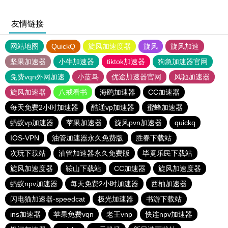
友情链接
网站地图
QuickQ
旋风加速度器
旋风
旋风加速
坚果加速器
小牛加速器
tiktok加速器
狗急加速器官网
免费vqn外网加速
小蓝鸟
优途加速器官网
风驰加速器
旋风加速器
八戒看书
海鸥加速器
CC加速器
每天免费2小时加速器
酷通vp加速器
蜜蜂加速器
蚂蚁vp加速器
苹果加速器
旋风pvn加速器
quickq
IOS-VPN
油管加速器永久免费版
胜春下载站
次玩下载站
油管加速器永久免费版
毕竟乐民下载站
旋风加速度器
鞍山下载站
CC加速器
旋风加速度器
蚂蚁npv加速器
每天免费2小时加速器
西柚加速器
闪电猫加速器-speedcat
极光加速器
书游下载站
ins加速器
苹果免费vqn
老王vnp
快连npv加速器