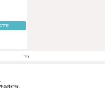
PC下载
排行
。
生高能碰撞。