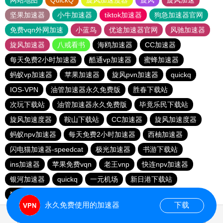
网站地图
QuickQ
旋风加速度器
旋风
旋风加速
坚果加速器
小牛加速器
tiktok加速器
狗急加速器官网
免费vqn外网加速
小蓝鸟
优途加速器官网
风驰加速器
旋风加速器
八戒看书
海鸥加速器
CC加速器
每天免费2小时加速器
酷通vp加速器
蜜蜂加速器
蚂蚁vp加速器
苹果加速器
旋风pvn加速器
quickq
IOS-VPN
油管加速器永久免费版
胜春下载站
次玩下载站
油管加速器永久免费版
毕竟乐民下载站
旋风加速度器
鞍山下载站
CC加速器
旋风加速度器
蚂蚁npv加速器
每天免费2小时加速器
西柚加速器
闪电猫加速器-speedcat
极光加速器
书游下载站
ins加速器
苹果免费vqn
老王vnp
快连npv加速器
银河加速器
quickq
一元机场
新日港下载站
猎豹加速器
永久免费使用的加速器
下载