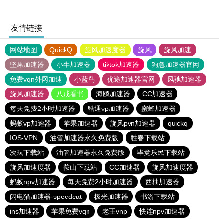
友情链接
网站地图
QuickQ
旋风加速度器
旋风
旋风加速
坚果加速器
小牛加速器
tiktok加速器
狗急加速器官网
免费vqn外网加速
小蓝鸟
优途加速器官网
风驰加速器
旋风加速器
八戒看书
海鸥加速器
CC加速器
每天免费2小时加速器
酷通vp加速器
蜜蜂加速器
蚂蚁vp加速器
苹果加速器
旋风pvn加速器
quickq
IOS-VPN
油管加速器永久免费版
胜春下载站
次玩下载站
油管加速器永久免费版
毕竟乐民下载站
旋风加速度器
鞍山下载站
CC加速器
旋风加速度器
蚂蚁npv加速器
每天免费2小时加速器
西柚加速器
闪电猫加速器-speedcat
极光加速器
书游下载站
ins加速器
苹果免费vqn
老王vnp
快连npv加速器