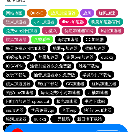
网站地图
QuickQ
旋风加速度器
旋风
旋风加速
坚果加速器
小牛加速器
tiktok加速器
狗急加速器官网
免费vqn外网加速
小蓝鸟
优途加速器官网
风驰加速器
旋风加速器
八戒看书
海鸥加速器
CC加速器
每天免费2小时加速器
酷通vp加速器
蜜蜂加速器
蚂蚁vp加速器
苹果加速器
旋风pvn加速器
quickq
IOS-VPN
油管加速器永久免费版
胜春下载站
次玩下载站
油管加速器永久免费版
毕竟乐民下载站
旋风加速度器
鞍山下载站
CC加速器
旋风加速度器
蚂蚁npv加速器
每天免费2小时加速器
西柚加速器
闪电猫加速器-speedcat
极光加速器
书游下载站
ins加速器
苹果免费vqn
老王vnp
快连npv加速器
银河加速器
quickq
一元机场
新日港下载站
猎豹加速器