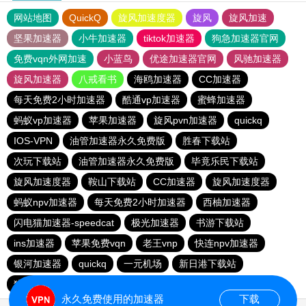
网站地图
QuickQ
旋风加速度器
旋风
旋风加速
坚果加速器
小牛加速器
tiktok加速器
狗急加速器官网
免费vqn外网加速
小蓝鸟
优途加速器官网
风驰加速器
旋风加速器
八戒看书
海鸥加速器
CC加速器
每天免费2小时加速器
酷通vp加速器
蜜蜂加速器
蚂蚁vp加速器
苹果加速器
旋风pvn加速器
quickq
IOS-VPN
油管加速器永久免费版
胜春下载站
次玩下载站
油管加速器永久免费版
毕竟乐民下载站
旋风加速度器
鞍山下载站
CC加速器
旋风加速度器
蚂蚁npv加速器
每天免费2小时加速器
西柚加速器
闪电猫加速器-speedcat
极光加速器
书游下载站
ins加速器
苹果免费vqn
老王vnp
快连npv加速器
银河加速器
quickq
一元机场
新日港下载站
猎豹加速器
永久免费使用的加速器
下载