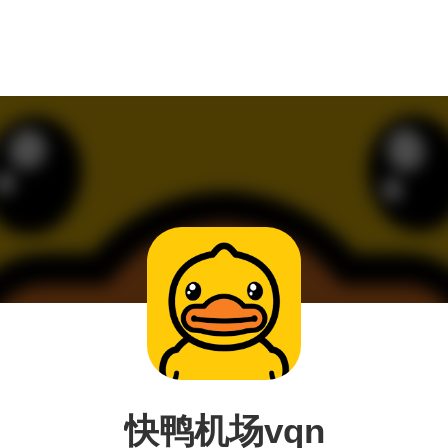
快鸭机场vqn