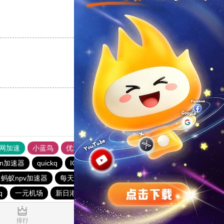
支持
[0]
反对
[0]
支持
[0]
反对
[0]
外网加速
小蓝鸟
优途加速器官网
风驰加速器
旋风加速器
vn加速器
quickq
IOS-VPN
油管加速器永久免费版
蚂蚁npv加速器
每天免费2小时加速器
西柚加速器
q
一元机场
新日港下载站
猎豹加速器
0.479696s
排行
推荐