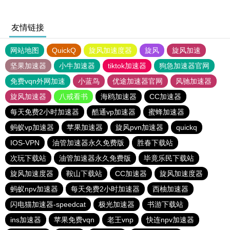
友情链接
网站地图
QuickQ
旋风加速度器
旋风
旋风加速
坚果加速器
小牛加速器
tiktok加速器
狗急加速器官网
免费vqn外网加速
小蓝鸟
优途加速器官网
风驰加速器
旋风加速器
八戒看书
海鸥加速器
CC加速器
每天免费2小时加速器
酷通vp加速器
蜜蜂加速器
蚂蚁vp加速器
苹果加速器
旋风pvn加速器
quickq
IOS-VPN
油管加速器永久免费版
胜春下载站
次玩下载站
油管加速器永久免费版
毕竟乐民下载站
旋风加速度器
鞍山下载站
CC加速器
旋风加速度器
蚂蚁npv加速器
每天免费2小时加速器
西柚加速器
闪电猫加速器-speedcat
极光加速器
书游下载站
ins加速器
苹果免费vqn
老王vnp
快连npv加速器