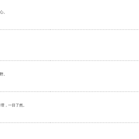
心。
野。
合理，一目了然。