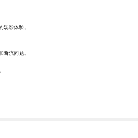
户的观影体验。
顿和断流问题。
。